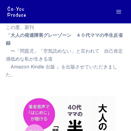
内
容
Mai
を
ス
この度、新刊
Men
キ
『
大人の発達障害グレーゾーン
４０代ママの半生反省
ッ
録
プ
〜「問題児」「空気読めない」と言われて 自己肯定
感低めな私が生きる道
Amazon Kindle 出版 』を出版させていただきまし
た。