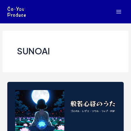
内
容
Mai
を
ス
Men
キ
ッ
SUNOAI
プ