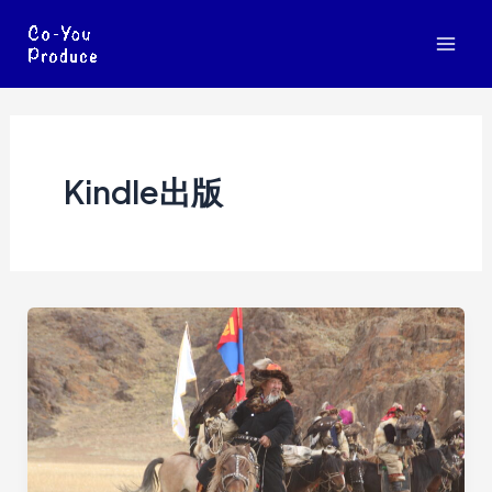
内
容
Mai
を
ス
Men
キ
ッ
Kindle出版
プ