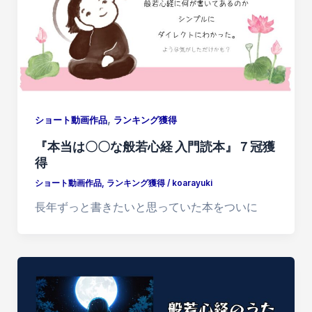
,
ショート動画作品
ランキング獲得
『本当は〇〇な般若心経 入門読本』７冠獲
得
ショート動画作品
,
ランキング獲得
/
koarayuki
長年ずっと書きたいと思っていた本をついに