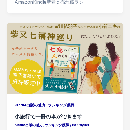
AmazonKindle新着＆売れ筋ラン
,
Kindle出版の魅力
ランキング獲得
小旅行で一冊の本ができます
Kindle出版の魅力
,
ランキング獲得
/
koarayuki